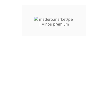
Añadir a "comparar"
Añadir a mi lista de deseos





CALATHUS CABERNET FRANC
110,00 PEN
Añadir a "comparar"
Añadir a mi lista de deseos