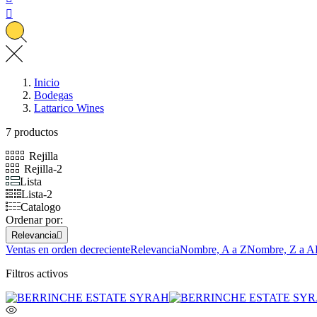

Inicio
Bodegas
Lattarico Wines
7 productos
Rejilla
Rejilla-2
Lista
Lista-2
Catalogo
Ordenar por:
Relevancia

Ventas en orden decreciente
Relevancia
Nombre, A a Z
Nombre, Z a A
Filtros activos