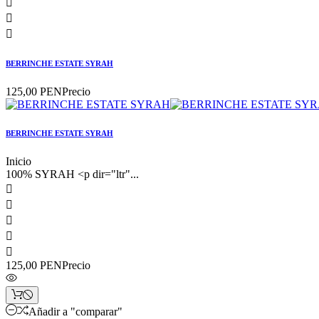



BERRINCHE ESTATE SYRAH
125,00 PEN
Precio
BERRINCHE ESTATE SYRAH
Inicio
100% SYRAH <p dir="ltr"...





125,00 PEN
Precio
Añadir a "comparar"