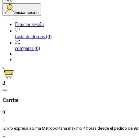
Iniciar sesión

Iniciar sesión
Lista de deseos
(0)
comparar
(0)
0
Carrito
0

¡Envío express a Lima Metropolitana máximo 4 horas desde el pedido de 9a
