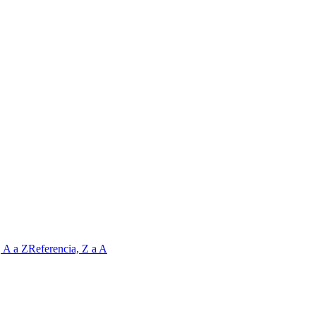
, A a Z
Referencia, Z a A